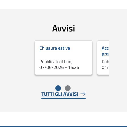
Avvisi
Salta lo slider
Chiusura estiva
Accesso su
prenotazion
Pubblicato il Lun,
Pubblicato il 
07/06/2026 - 15:26
01/30/2025 
Fine dello slider
TUTTI GLI AVVISI